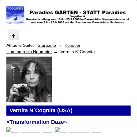
Aktuelle Seite:
Startseite
Künstler
Vogelfrei
Illuminato bis Neumaier
Vernita N´Cognita
Programm Paradies GÄRTEN
Programm STATT Paradies
Programm Symposium
Programm Lange Nacht der Musen
Künstler
Beisinghoff bis Frassine und Göttle
Geiersberger bis Hukkataival
Illuminato bis Neumaier
Vernita N´Cognita (USA)
Michelle Illuminato
«Transformation Daze»
Hanne Junghans
Gabriele Juvan