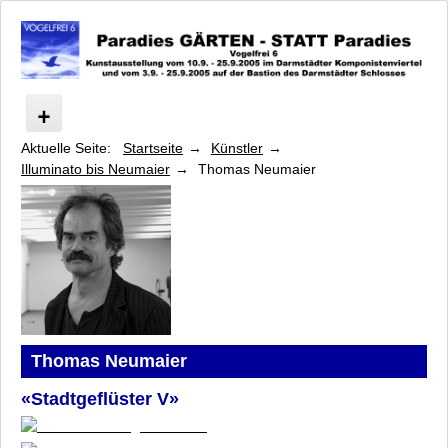
Aktuelle Seite:
Startseite
Künstler
Vogelfrei
Illuminato bis Neumaier
Thomas Neumaier
Programm Paradies GÄRTEN
Programm STATT Paradies
Programm Symposium
Programm Lange Nacht der Musen
Künstler
Beisinghoff bis Frassine und Göttle
Geiersberger bis Hukkataival
Illuminato bis Neumaier
Thomas Neumaier
Michelle Illuminato
«Stadtgeflüster V»
Hanne Junghans
Gabriele Juvan