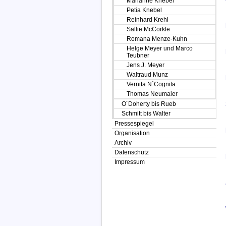
Marianne Knebel
Petia Knebel
Reinhard Krehl
Sallie McCorkle
Romana Menze-Kuhn
Helge Meyer und Marco
Teubner
Jens J. Meyer
Waltraud Munz
Vernita N´Cognita
Thomas Neumaier
O´Doherty bis Rueb
Schmitt bis Walter
Pressespiegel
Organisation
Archiv
Datenschutz
Impressum