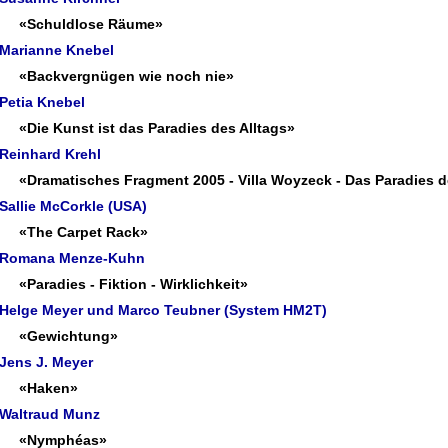
«Schuldlose Räume»
Marianne Knebel
«Backvergnügen wie noch nie»
Petia Knebel
«Die Kunst ist das Paradies des Alltags»
Reinhard Krehl
«Dramatisches Fragment 2005 - Villa Woyzeck - Das Paradies d
Sallie McCorkle (USA)
«The Carpet Rack»
Romana Menze-Kuhn
«Paradies - Fiktion - Wirklichkeit»
Helge Meyer und Marco Teubner (System HM2T)
«Gewichtung»
Jens J. Meyer
«Haken»
Waltraud Munz
«Nymphéas»