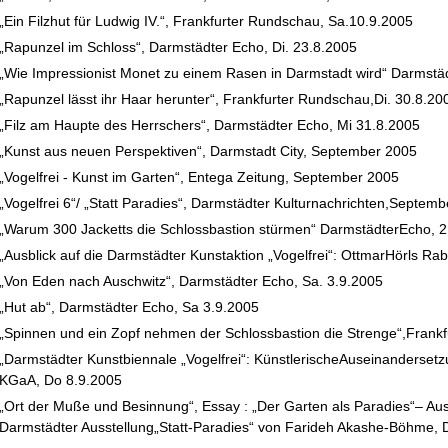
„Ein Filzhut für Ludwig IV.“, Frankfurter Rundschau, Sa.10.9.2005
„Rapunzel im Schloss“, Darmstädter Echo, Di. 23.8.2005
„Wie Impressionist Monet zu einem Rasen in Darmstadt wird“ Darmstä
„Rapunzel lässt ihr Haar herunter“, Frankfurter Rundschau,Di. 30.8.20
„Filz am Haupte des Herrschers“, Darmstädter Echo, Mi 31.8.2005
„Kunst aus neuen Perspektiven“, Darmstadt City, September 2005
„Vogelfrei - Kunst im Garten“, Entega Zeitung, September 2005
„Vogelfrei 6“/ „Statt Paradies“, Darmstädter Kulturnachrichten,Septem
„Warum 300 Jacketts die Schlossbastion stürmen“ DarmstädterEcho, 2
„Ausblick auf die Darmstädter Kunstaktion „Vogelfrei“: OttmarHörls Ra
„Von Eden nach Auschwitz“, Darmstädter Echo, Sa. 3.9.2005
„Hut ab“, Darmstädter Echo, Sa 3.9.2005
„Spinnen und ein Zopf nehmen der Schlossbastion die Strenge“,Frank
„Darmstädter Kunstbiennale „Vogelfrei“: KünstlerischeAuseinandersetz
KGaA, Do 8.9.2005
„Ort der Muße und Besinnung“, Essay : „Der Garten als Paradies“– Au
Darmstädter Ausstellung„Statt-Paradies“ von Farideh Akashe-Böhme,