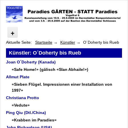
Aktuelle Seite:
Startseite
Künstler
O´Doherty bis Rueb
Vogelfrei
Programm Paradies GÄRTEN
Künstler: O´Doherty bis Rueb
Programm STATT Paradies
Joan O´Doherty (Kanada)
Programm Symposium
«Safe Home!» (gälisch «Slan Abhaile!»)
Programm Lange Nacht der Musen
Allmut Plate
Künstler
«Sieben Flügel. Impressionen einer Installation von
Beisinghoff bis Frassine und Göttle
1997»
Geiersberger bis Hukkataival
Christiana Protto
Illuminato bis Neumaier
«Vedute»
O´Doherty bis Rueb
Ping Qiu (Dtl./China)
Joan O´Doherty
«Krabben im Paradies»
Allmut Plate
John Richardson (USA)