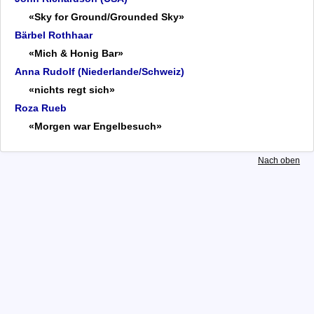
Christiana Protto
«Sky for Ground/Grounded Sky»
Ping Qiu
Bärbel Rothhaar
John Richardson
«Mich & Honig Bar»
Bärbel Rothhaar
Anna Rudolf (Niederlande/Schweiz)
Anna Rudolf
«nichts regt sich»
Roza Rueb
Roza Rueb
Schmitt bis Walter
«Morgen war Engelbesuch»
Pressespiegel
Organisation
Nach oben
Archiv
Datenschutz
Impressum