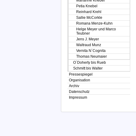
Marianne Knebel
Petia Knebel
Reinhard Krehl
Sallie McCorkle
Romana Menze-Kuhn
Helge Meyer und Marco
Teubner
Jens J. Meyer
Waltraud Munz
Vernita N´Cognita
Thomas Neumaier
O´Doherty bis Rueb
Schmitt bis Walter
Pressespiegel
Organisation
Archiv
Datenschutz
Impressum